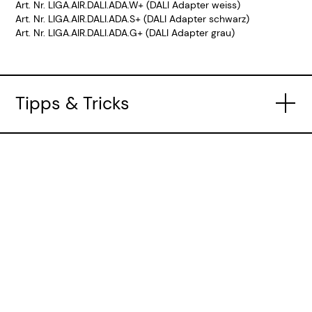
Art. Nr. LIGA.AIR.DALI.ADA.W+ (DALI Adapter weiss)
Art. Nr. LIGA.AIR.DALI.ADA.S+ (DALI Adapter schwarz)
Art. Nr. LIGA.AIR.DALI.ADA.G+ (DALI Adapter grau)
Tipps & Tricks
Tipps & Tricks
Kompatiblität
DALI-Konfiguration in Casambi-Apps