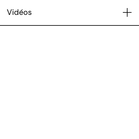
Vidéos
Vidéo de démonstration LIGA.AIR.8T.LED