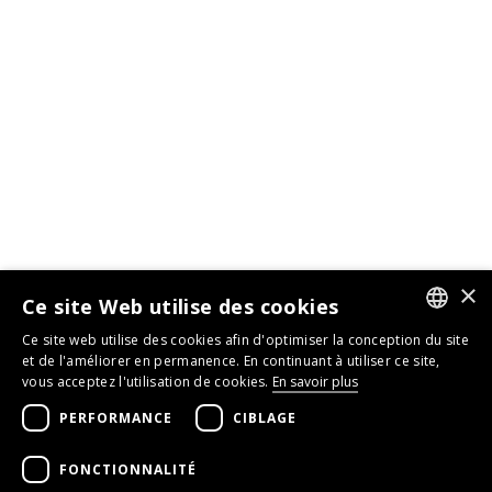
×
Ce site Web utilise des cookies
Ce site web utilise des cookies afin d'optimiser la conception du site
GERMAN
et de l'améliorer en permanence. En continuant à utiliser ce site,
vous acceptez l'utilisation de cookies.
En savoir plus
ENGLISH
PERFORMANCE
CIBLAGE
FRENCH
FONCTIONNALITÉ