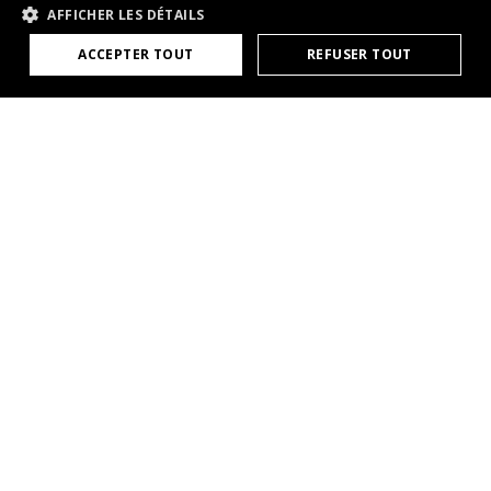
AFFICHER LES DÉTAILS
ACCEPTER TOUT
REFUSER TOUT
Produits
LIGAAIR
c/o LICHTTEAM AG
Downloads
Stationsstrasse 89
Formations
6023 Rothenburg
mail@ligaair.ch
Services