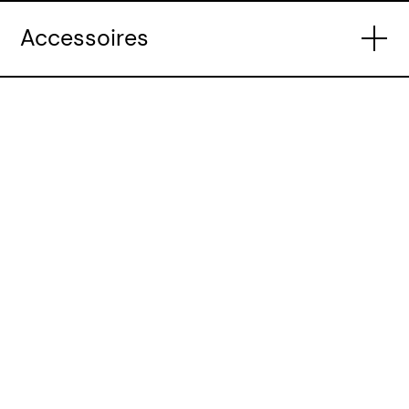
Salvador 1000 series manuel_FR
Accessoires
Utilisation de LIGAAIR Salvador
DALI Power Supply | 960020066
DALI Power Supply | PS.SALVADOR